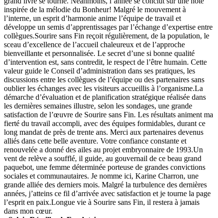
grand livre se tourne. Néanmoins, l’année se conclut sur une note
inspirée de la mélodie du Bonheur! Malgré le mouvement à
l’interne, un esprit d’harmonie anime l’équipe de travail et
développe un semis d’apprentissages par l’échange d’expertise entre
collègues.Sourire sans Fin reçoit régulièrement, de la population, le
sceau d’excellence de l’accueil chaleureux et de l’approche
bienveillante et personnalisée. Le secret d’une si bonne qualité
d’intervention est, sans contredit, le respect de l’être humain. Cette
valeur guide le Conseil d’administration dans ses pratiques, les
discussions entre les collègues de l’équipe ou des partenaires sans
oublier les échanges avec les visiteurs accueillis à l’organisme.La
démarche d’évaluation et de planification stratégique réalisée dans
les dernières semaines illustre, selon les sondages, une grande
satisfaction de l’œuvre de Sourire sans Fin. Les résultats animent ma
fierté du travail accompli, avec des équipes formidables, durant ce
long mandat de près de trente ans. Merci aux partenaires devenus
alliés dans cette belle aventure. Votre confiance constante et
renouvelée a donné des ailes au projet embryonnaire de 1993.Un
vent de relève a soufflé, il guide, au gouvernail de ce beau grand
paquebot, une femme déterminée porteuse de grandes convictions
sociales et communautaires. Je nomme ici, Karine Charron, une
grande alliée des derniers mois. Malgré la turbulence des dernières
années, j’atteins ce fil d’arrivée avec satisfaction et je tourne la page
l’esprit en paix.Longue vie à Sourire sans Fin, il restera à jamais
dans mon cœur.